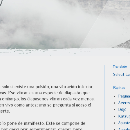
Translate
Select L
solo si existe una pulsión, una vibración interior,
Páginas
vas. Ese vibrar es una especie de diapasón que
Página
n embargo, los diapasones vibran cada vez menos,
Acerca
n vivo como antes; uno se pregunta si acaso el
Dôjô
erte.
Katsug
Apunte
 lo pone de manifiesto. Este se compone de
na por descubrir, experimentar, crecer, pero
Apunte