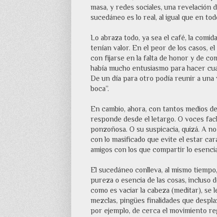
masa, y redes sociales, una revelación d
sucedáneo es lo real, al igual que en tod
Lo abraza todo, ya sea el café, la comida
tenían valor. En el peor de los casos, 
con fijarse en la falta de honor y de 
había mucho entusiasmo para hacer cual
De un día para otro podía reunir a una
boca”.
En cambio, ahora, con tantos medios d
responde desde el letargo. O voces fach
ponzoñosa. O su suspicacia, quizá. A no
con lo masificado que evite el estar c
amigos con los que compartir lo esencia
El sucedáneo conlleva, al mismo tiempo,
pureza o esencia de las cosas, incluso d
como es vaciar la cabeza (meditar), se 
mezclas, pingües finalidades que desplaza
por ejemplo, de cerca el movimiento r