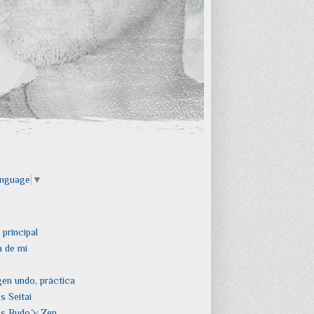
anguage
▼
 principal
 de mí
en undo, práctica
s Seitai
s Budō y Zen