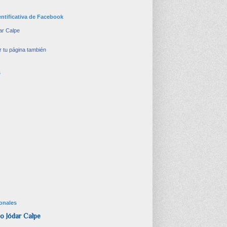
entificativa de Facebook
ar Calpe
 tu página también
s
onales
o Jódar Calpe