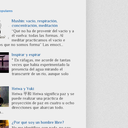
opulares
Mushin: vacío, respiración,
concentración, meditación
“Qué no ha de provenir del vacío y a
él vuelva: todas las formas. Al
meditar practicamos el vacío e
os que no somos forma” Las emoci...
Inspirar y espirar
" En ráfagas, me acordé de tantas
veces que había experimentado la
presencia del agua mirando el
transcurrir de un río, aunque solo
Heiwa y Yuki
Heiwa 平和 Heiwa significa paz y se
puede realizar una práctica de
proyección de paz en cuatro u ocho
direcciones que abarcan todo.
..
¿Por qué soy un hombre libre?
No me identifico con nada, no soy