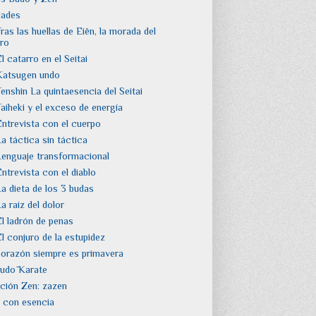
dades
ras las huellas de Eiên, la morada del
ro
l catarro en el Seitai
Katsugen undo
enshin La quintaesencia del Seitai
Taiheki y el exceso de energía
Entrevista con el cuerpo
a táctica sin táctica
Lenguaje transformacional
ntrevista con el diablo
La dieta de los 3 budas
a raíz del dolor
El ladrón de penas
El conjuro de la estupidez
corazón siempre es primavera
Budō Karate
ción Zen: zazen
 con esencia