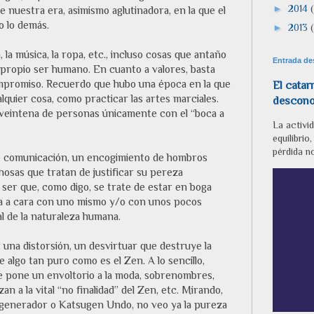
►
2014
(
e nuestra era, asimismo aglutinadora, en la que el
o lo demás.
►
2013
, la música, la ropa, etc., incluso cosas que antaño
Entrada de
el propio ser humano. En cuanto a valores, basta
compromiso. Recuerdo que hubo una época en la que
El catar
quier cosa, como practicar las artes marciales.
descono
 veintena de personas únicamente con el “boca a
La activid
equilibrio
pérdida no
e comunicación, un encogimiento de hombros
osas que tratan de justificar su pereza
 ser que, como digo, se trate de estar en boga
ara a cara con uno mismo y/o con unos pocos
l de la naturaleza humana.
 una distorsión, un desvirtuar que destruye la
e algo tan puro como es el Zen. A lo sencillo,
le pone un envoltorio a la moda, sobrenombres,
n a la vital “no finalidad” del Zen, etc. Mirando,
egenerador o Katsugen Undo, no veo ya la pureza