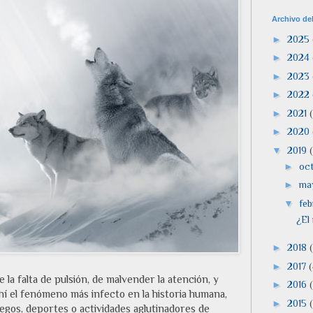
Archivo de
►
2025
►
2024
►
2023
►
2022
►
2021
►
2020
▼
2019
►
oc
►
ma
▼
feb
¿El
►
2018
►
2017
(
de la falta de pulsión, de malvender la atención, y
►
2016
hí el fenómeno más infecto en la historia humana,
►
2015
(
uegos, deportes o actividades aglutinadores de