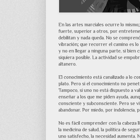
En las artes marciales ocurre lo mismo
fuerte, superior a otros, por entretene
debilitan y nada queda. No se comprende q
vibración; que recorrer el camino es lo
y no en llegar a ninguna parte, si bien
siquiera posible. La actividad se empob
altanero.
El conocimiento está canalizado a lo c
plato. Pero si el conocimiento no penet
Tampoco, si uno no está dispuesto a val
enseñar a los que me piden ayuda, aunqu
consciente y subconsciente. Pero se vi
abandonar. Por miedo, por indolencia, por
No es fácil comprender con la cabeza ll
la medicina de salud, la política de segu
uno satisfecho, la necesidad aumenta.