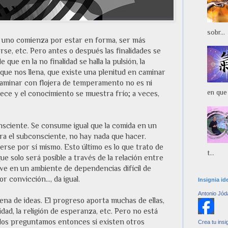
sobr...
; uno comienza por estar en forma, ser más
rse, etc. Pero antes o después las finalidades se
ue en la no finalidad se halla la pulsión, la
 que nos llena, que existe una plenitud en caminar
 caminar con flojera de temperamento no es ni
en que 
rece y el conocimiento se muestra frío; a veces,
onsciente. Se consume igual que la comida en un
ra el subconsciente, no hay nada que hacer.
erse por sí mismo. Esto último es lo que trato de
t...
e solo será posible a través de la relación entre
ve en un ambiente de dependencias difícil de
 convicción..., da igual.
Insignia id
Antonio Jód
ena de ideas. El progreso aporta muchas de ellas,
ridad, la religión de esperanza, etc. Pero no está
 Nos preguntamos entonces si existen otros
Crea tu insi