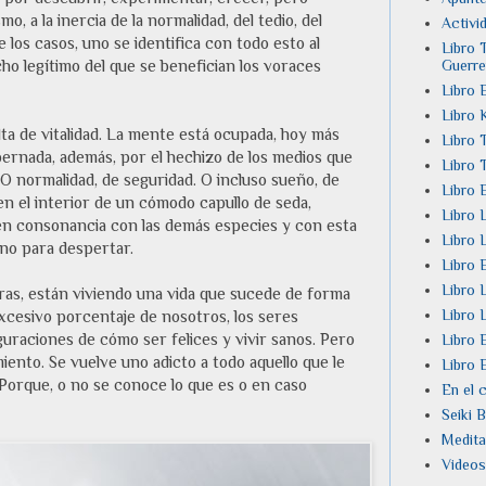
o, a la inercia de la normalidad, del tedio, del
Activi
de los casos, uno se identifica con todo esto al
Libro T
Guerre
o legítimo del que se benefician los voraces
Libro E
Libro 
lta de vitalidad. La mente está ocupada, hoy más
Libro T
ernada, además, por el hechizo de los medios que
Libro 
 O normalidad, de seguridad. O incluso sueño, de
Libro 
en el interior de un cómodo capullo de seda,
Libro L
 en consonancia con las demás especies y con esta
Libro 
ino para despertar.
Libro E
Libro 
turas, están viviendo una vida que sucede de forma
Libro L
xcesivo porcentaje de nosotros, los seres
uraciones de cómo ser felices y vivir sanos. Pero
Libro 
iento. Se vuelve uno adicto a todo aquello que le
Libro 
. Porque, o no se conoce lo que es o en caso
En el 
Seiki 
Medita
Videos